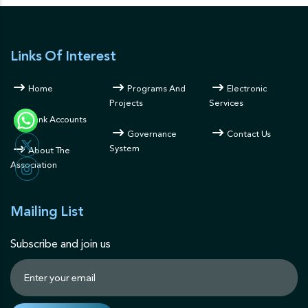
Links Of Interest
Home
Programs And
Electronic
Projects
Services
Bank Accounts
Governance
Contact Us
System
About The
Association
Mailing List
Subscribe and join us