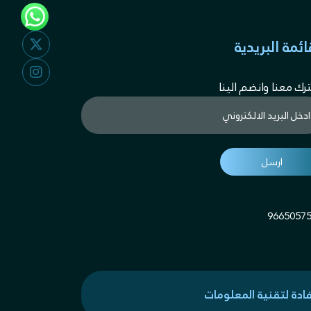
ائمة البريدية
رك معنا وانضم الينا
9665057
فادة لتقنية المعلومات